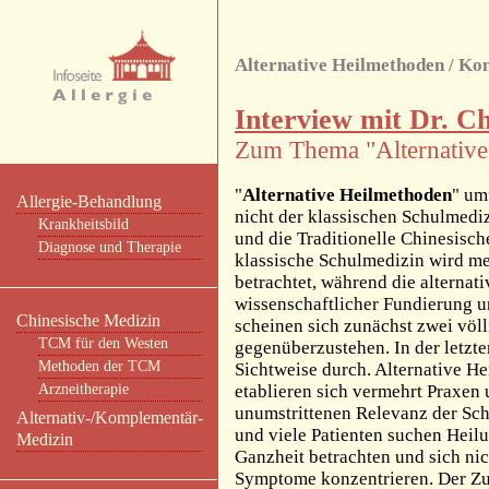
Alternative Heilmethoden / K
Interview mit Dr. C
Zum Thema "Alternativ
"
Alternative Heilmethoden
" um
Allergie-Behandlung
nicht der klassischen Schulmedi
Krankheitsbild
und die Traditionelle Chinesisc
Diagnose und Therapie
klassische Schulmedizin wird mei
betrachtet, während die alterna
wissenschaftlicher Fundierung u
Chinesische Medizin
scheinen sich zunächst zwei völ
TCM für den Westen
gegenüberzustehen. In der letzte
Methoden der TCM
Sichtweise durch. Alternative 
Arzneitherapie
etablieren sich vermehrt Praxen 
unumstrittenen Relevanz der Schu
Alternativ-/Komplementär-
und viele Patienten suchen Heil
Medizin
Ganzheit betrachten und sich ni
Symptome konzentrieren. Der Zu