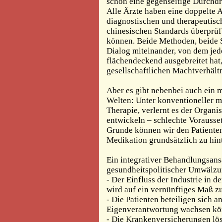
schon eine gegenseitige Durchd
Alle Ärzte haben eine doppelte 
diagnostischen und therapeutis
chinesischen Standards überprü
können. Beide Methoden, beide S
Dialog miteinander, von dem jede
flächendeckend ausgebreitet hat, 
gesellschaftlichen Machtverhältn
Aber es gibt nebenbei auch ein
Welten: Unter konventioneller 
Therapie, verlernt es der Organ
entwickeln – schlechte Vorausset
Grunde können wir den Patienten 
Medikation grundsätzlich zu hin
Ein integrativer Behandlungsansa
gesundheitspolitischer Umwälzu
- Der Einfluss der Industrie in 
wird auf ein vernünftiges Maß z
- Die Patienten beteiligen sich
Eigenverantwortung wachsen kö
- Die Krankenversicherungen lö