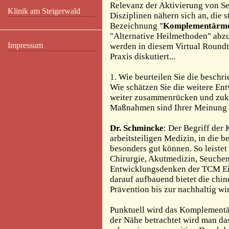
Relevanz der Aktivierung von Se
Klinik am Steigerwald
Disziplinen nähern sich an, die
Bezeichnung "
Komplementärme
"Alternative Heilmethoden" abz
Impressum
werden in diesem Virtual Round
Praxis diskutiert...
1. Wie beurteilen Sie die besch
Wie schätzen Sie die weitere En
weiter zusammenrücken und zukü
Maßnahmen sind Ihrer Meinung 
Dr. Schmincke
: Der Begriff der
arbeitsteiligen Medizin, in die 
besonders gut können. So leistet
Chirurgie, Akutmedizin, Seuchen
Entwicklungsdenken der TCM Ein
darauf aufbauend bietet die chi
Prävention bis zur nachhaltig w
Punktuell wird das Komplementär
der Nähe betrachtet wird man da