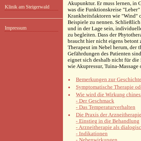
Akupunktur. Er muss lernen, in 
Klinik am Steigerwald
was die Funktionskreise "Leber
Krankheitsfaktoren wie "Wind" o
Beispiele zu nennen. Schließlich
Impressum
und in der Lage sein, individue
zu begleiten. Dass der Phytother
braucht hier nicht eigens betont
Therapeut im Nebel herum, der t
Gefährdungen des Patienten sind
eignet sich deshalb nicht für d
wie Akupressur, Tuina-Massage 
Bemerkungen zur Geschichte 
Symptomatische Therapie od
Wie wird die Wirkung chines
- Der Geschmack
- Das Temperaturverhalten
Die Praxis der Arzneitherapi
- Einstieg in die Behandlung
- Arzneitherapie als dialogis
- Indikationen
- Nebenwirkungen