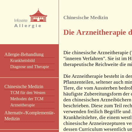
Chinesische Medizin
Die Arzneitherapie
Die chinesische Arzneitherapie 
Allergie-Behandlung
"inneren Verfahren". Sie ist im H
Krankheitsbild
therapeutische Reichweite die 
Diagnose und Therapie
Die Arzneitherapie besteht in d
Pflanzenteilen, seltener auch mi
Chinesische Medizin
Tiere, die vom Aussterben bedro
TCM für den Westen
häufigste Zubereitungsform der 
Methoden der TCM
den chinesischen Arzneibüchern 
Arzneitherapie
beschrieben. Diese zum Teil re
verwenden freilich Begriffe und
Alternativ-/Komplementär-
Krankheitslehre, die einem westl
Medizin
chinesische Arzneirezepturen ve
dessen Curriculum wesentlich um