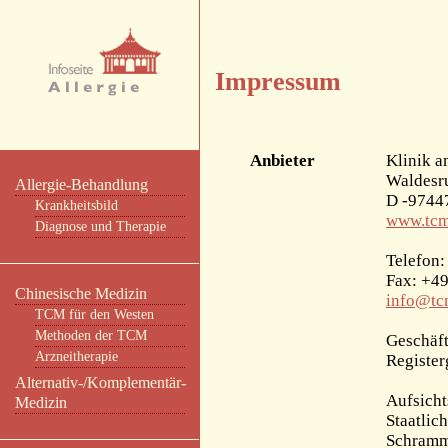
Impressum
Anbieter
Klinik a
Waldesr
Allergie-Behandlung
D -9744
Krankheitsbild
www.tcm
Diagnose und Therapie
Telefon:
Fax: +49
Chinesische Medizin
info@tc
TCM für den Westen
Methoden der TCM
Geschäft
Arzneitherapie
Registe
Alternativ-/Komplementär-
Aufsicht
Medizin
Staatlic
Schramm