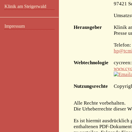
97421 S
Klinik am Steigerwald
Umsatzs
Impressum
Herausgeber
Klinik a
Presse u
Telefon:
hp@tcmk
Webtechnologie
cycreen
www.cyc
Nutzungsrechte
Copyrigh
Alle Rechte vorbehalten.
Die Urheberrechte dieser We
Es ist hiermit ausdrücklich 
enthaltenen PDF-Dokumente