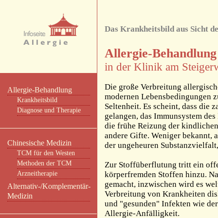
Das Krankheitsbild aus Sicht 
Allergie-Behandlung
in der Klinik am Steiger
Die große Verbreitung allergisch
Allergie-Behandlung
modernen Lebensbedingungen zu 
Krankheitsbild
Seltenheit. Es scheint, dass die
Diagnose und Therapie
gelangen, das Immunsystem des
die frühe Reizung der kindlich
andere Gifte. Weniger bekannt,
Chinesische Medizin
der ungeheuren Substanzvielfalt
TCM für den Westen
Methoden der TCM
Zur Stoffüberflutung tritt ein 
Arzneitherapie
körperfremden Stoffen hinzu. Na
gemacht, inzwischen wird es wel
Alternativ-/Komplementär-
Verbreitung von Krankheiten di
Medizin
und "gesunden" Infekten wie der
Allergie-Anfälligkeit.